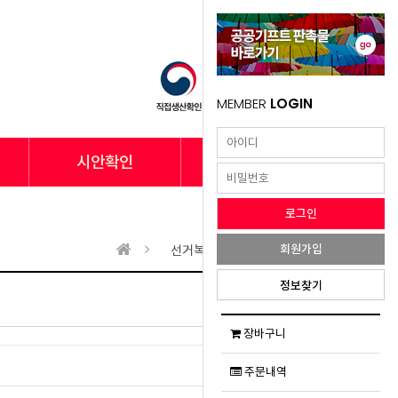
MEMBER
LOGIN
시안확인
납품사례
회원가입
선거복
선거복
정보찾기
장바구니
주문내역