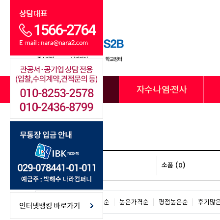
전체카테고리
자수·나염·전사
선거복 (0)
소품 (0)
판매많은순
낮은가격순
높은가격순
평점높은순
후기많