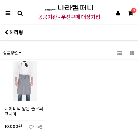
0
허리형
상품정렬
네이비색 얇은 줄무늬
앞치마
10,000원