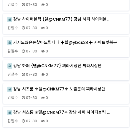
김철수
07-30
0
강남 하이퍼블릭 (텔@CNKM77) 강남 하퍼 하이퍼블…
김철수
07-30
0
카지노잃은돈찾아드립니다 ✚텔@ybcs24✚ 사이트빚복구
김철수
07-30
0
강남 하퍼 {텔@CNKM77} 찌라시상단 찌라시상단
김철수
07-30
0
강남 셔츠룸 ⚜텔@CNKM77⚜ 노출문의 찌라시상단
김철수
07-30
0
강남 셔츠룸 ✳텔@CNKM77✳ 강남 하퍼 하이퍼블릭 …
김철수
07-30
0