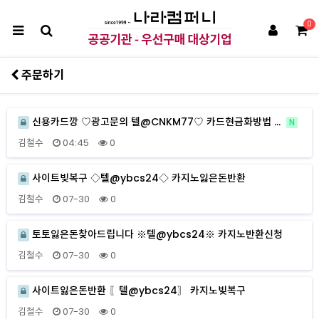
0
주문하기
신용카드깡 ♡광고문의 텔@CNKM77♡ 카드현금화방법 …
N
김철수
04:45
0
사이트빚복구 ◇텔@ybcs24◇ 카지노잃은돈반환
김철수
07-30
0
토토잃은돈찾아드립니다 ※텔@ybcs24※ 카지노반환신청
김철수
07-30
0
사이트잃은돈반환 〖텔@ybcs24〗 카지노빚복구
김철수
07-30
0