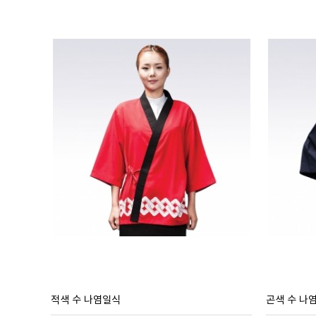
적색 수 나염일식
곤색 수 나