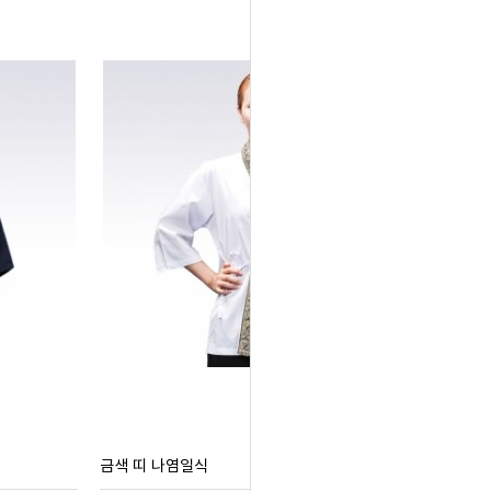
금색 띠 나염일식