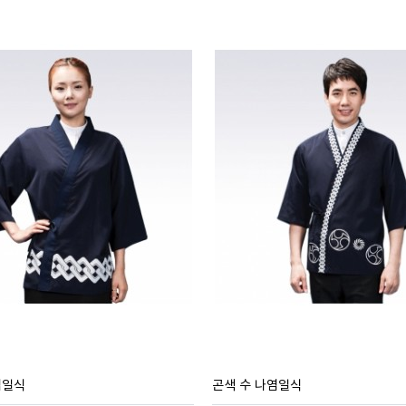
염일식
곤색 수 나염일식