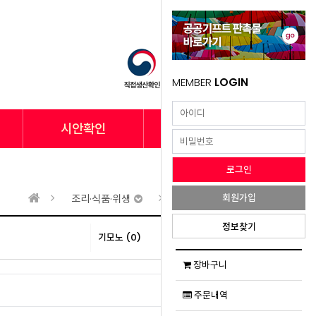
MEMBER
LOGIN
시안확인
납품사례
회원가입
조리·식품·위생
조리복/일식복
정보찾기
기모노 (0)
장바구니
주문내역