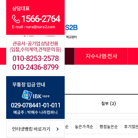
전체카테고리
자수·나염·전사
반팔 (8)
칠부 (2)
판매많은순
낮은가격순
높은가격순
평점높은순
후기많