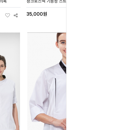
조리복
청크로스넥 기능성 스트라이프 조리복
35,000원