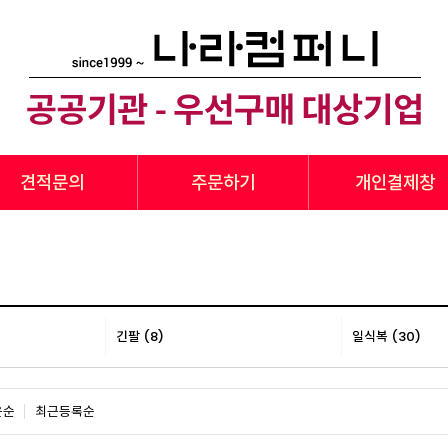
견적문의
주문하기
개인결제창
긴팔 (8)
일식복 (30)
은순
최근등록순