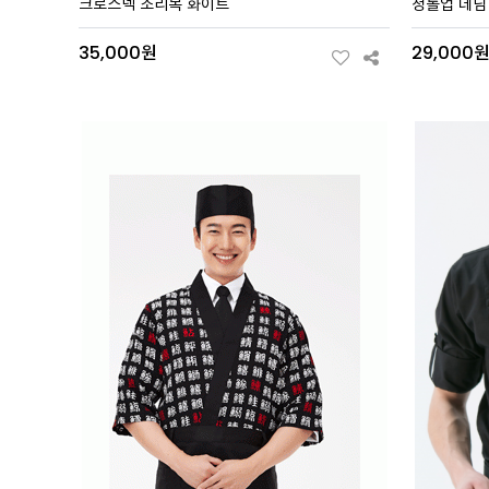
크로스넥 조리복 화이트
청롤업 데님
35,000원
29,000