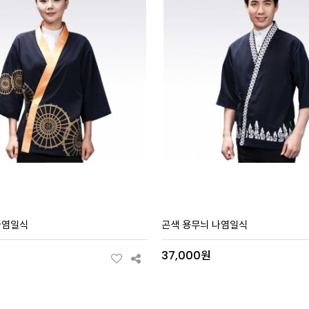
나염일식
곤색 용무늬 나염일식
원
37,000원