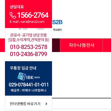
전체카테고리
자수·나염·전사
Total 7건
1 페이지
번호