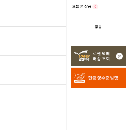
한지송
오늘 본 상품
0
김도현
없음
김도현
MIKWANG
UBAN
강휘남
UBAN
글쓰기