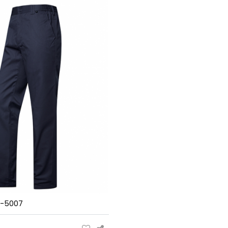
P-5007
원