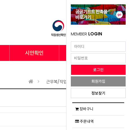
MEMBER
LOGIN
시안확인
납품사례
회원가입
근무복/작업복
바지
정보찾기
장바구니
주문내역