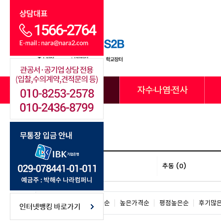
전체카테고리
자수·나염·전사
춘하 (15)
추동 (0)
판매많은순
낮은가격순
높은가격순
평점높은순
후기많