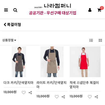
0
목걸이형
상품정렬
다크 카키/단색앞치마
라이트 카키/단색앞치
적색 스냅단추 목걸이
마
앞치마
13,000원
13,000원
13,000원