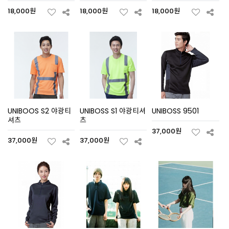
18,000원
18,000원
18,000원
UNIBOOS S2 야광티
UNIBOSS S1 야광티셔
UNIBOSS 9501
셔츠
츠
37,000원
37,000원
37,000원