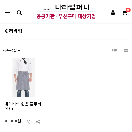
0
허리형
상품정렬
네이비색 얇은 줄무늬
앞치마
10,000원